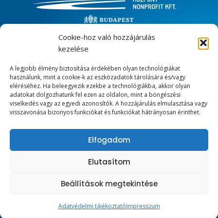
Cookie-hoz való hozzájárulás
LÉTESÍTMÉNYEINK
kezelése
Városligeti Műjégpálya
A legjobb élmény biztosítása érdekében olyan technológiákat
használunk, mint a cookie-k az eszközadatok tárolására és/vagy
Margitszigeti Atlétikai Centrum
eléréséhez. Ha beleegyezik ezekbe a technológiákba, akkor olyan
Zugligeti úti Sport- és Szabadidőközpont
adatokat dolgozhatunk fel ezen az oldalon, mint a böngészési
viselkedés vagy az egyedi azonosítók. A hozzájárulás elmulasztása vagy
Ifjúsági szállók
visszavonása bizonyos funkciókat és funkciókat hátrányosan érinthet.
KAPCSOLAT
Elfogadom
1146 Budapest, Olof Palme sétány 5.
Elutasítom
+36 1 363 2673​
iroda@mujegpalya.hu​
Beállítások megtekintése
Bejelentés
Adatvédelmi tájékoztató
Impresszum
Copyright © 2026 Budapesti Sportszolgáltató Központ Nonprofit Kft.