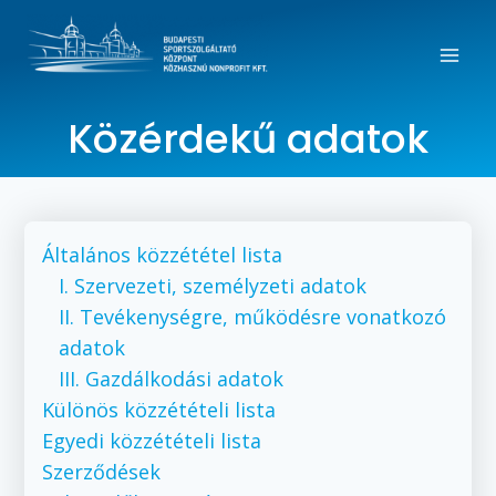
Közérdekű adatok
Általános közzététel lista
I. Szervezeti, személyzeti adatok
II. Tevékenységre, működésre vonatkozó
adatok
III. Gazdálkodási adatok
Különös közzétételi lista
Egyedi közzétételi lista
Szerződések