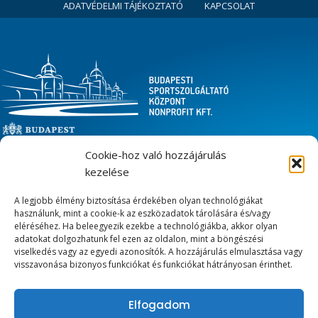
ADATVÉDELMI TÁJÉKOZTATÓ
KAPCSOLAT
Cookie-hoz való hozzájárulás
LÉTESÍTMÉNYEINK
kezelése
Városligeti Műjégpálya
A legjobb élmény biztosítása érdekében olyan technológiákat
használunk, mint a cookie-k az eszközadatok tárolására és/vagy
Margitszigeti Atlétikai Centrum
eléréséhez. Ha beleegyezik ezekbe a technológiákba, akkor olyan
Zugligeti úti Sport- és Szabadidőközpont
adatokat dolgozhatunk fel ezen az oldalon, mint a böngészési
viselkedés vagy az egyedi azonosítók. A hozzájárulás elmulasztása vagy
Ifjúsági szállók
visszavonása bizonyos funkciókat és funkciókat hátrányosan érinthet.
KAPCSOLAT
Elfogadom