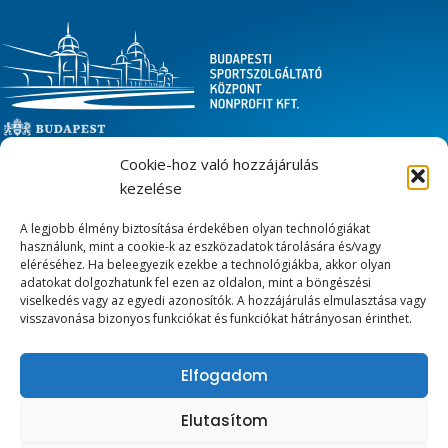
Cookie-hoz való hozzájárulás
LÉTESÍTMÉNYEINK
kezelése
Városligeti Műjégpálya
A legjobb élmény biztosítása érdekében olyan technológiákat
használunk, mint a cookie-k az eszközadatok tárolására és/vagy
Margitszigeti Atlétikai Centrum
eléréséhez. Ha beleegyezik ezekbe a technológiákba, akkor olyan
Zugligeti úti Sport- és Szabadidőközpont
adatokat dolgozhatunk fel ezen az oldalon, mint a böngészési
viselkedés vagy az egyedi azonosítók. A hozzájárulás elmulasztása vagy
Ifjúsági szállók
visszavonása bizonyos funkciókat és funkciókat hátrányosan érinthet.
KAPCSOLAT
Elfogadom
1146 Budapest, Olof Palme sétány 5.
Elutasítom
+36 1 363 2673​
iroda@mujegpalya.hu​