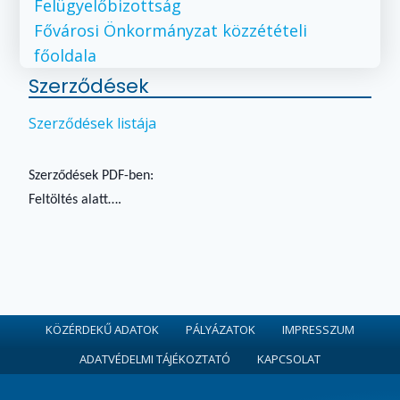
Felügyelőbizottság
Fővárosi Önkormányzat közzétételi
főoldala
Szerződések
Szerződések listája
Szerződések PDF-ben:
Feltöltés alatt….
KÖZÉRDEKŰ ADATOK
PÁLYÁZATOK
IMPRESSZUM
ADATVÉDELMI TÁJÉKOZTATÓ
KAPCSOLAT