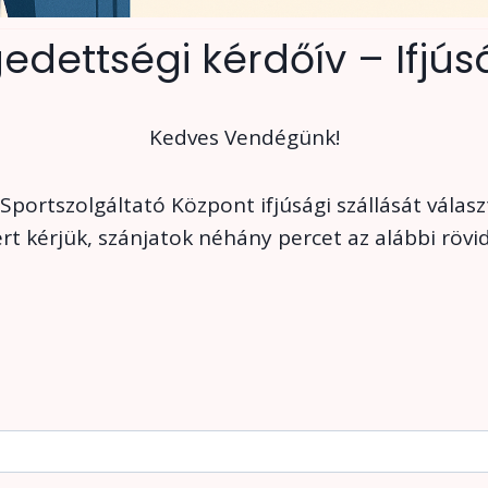
dettségi kérdőív – Ifjúsá
Kedves Vendégünk!
Sportszolgáltató Központ ifjúsági szállását válas
ért kérjük, szánjatok néhány percet az alábbi rövid