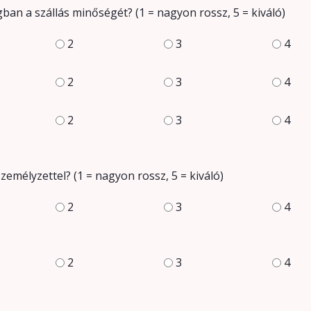
an a szállás minőségét? (1 = nagyon rossz, 5 = kiváló)
2
3
4
2
3
4
2
3
4
emélyzettel? (1 = nagyon rossz, 5 = kiváló)
2
3
4
2
3
4