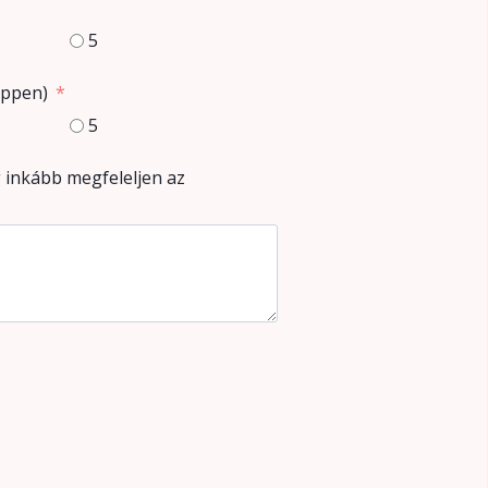
5
éppen)
5
 inkább megfeleljen az