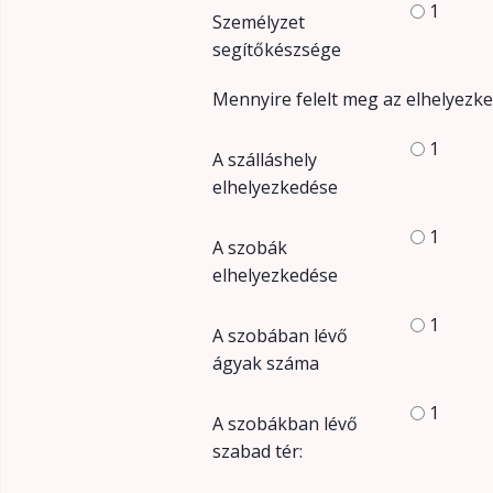
1
Személyzet
segítőkészsége
Mennyire felelt meg az elhelyezke
1
A szálláshely
elhelyezkedése
1
A szobák
elhelyezkedése
1
A szobában lévő
ágyak száma
1
A szobákban lévő
szabad tér: