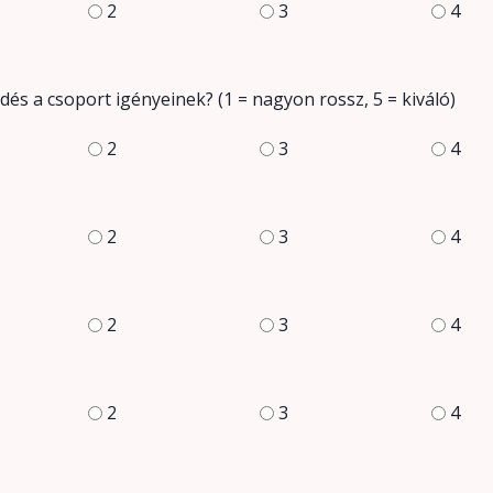
2
3
4
dés a csoport igényeinek? (1 = nagyon rossz, 5 = kiváló)
2
3
4
2
3
4
2
3
4
2
3
4