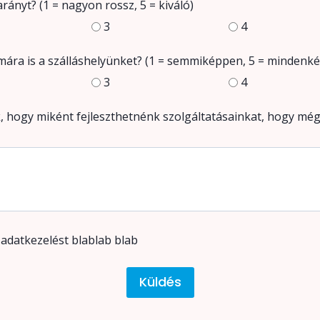
rányt? (1 = nagyon rossz, 5 = kiváló)
3
4
ára is a szálláshelyünket? (1 = semmiképpen, 5 = mindenk
3
4
, hogy miként fejleszthetnénk szolgáltatásainkat, hogy még
datkezelést blablab blab
Küldés