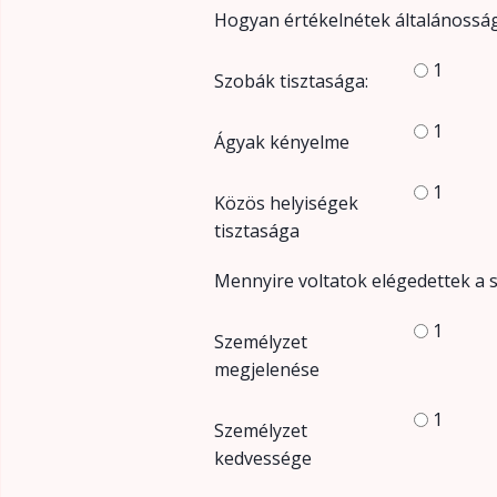
Hogyan értékelnétek általánosságb
1
Szobák tisztasága:
1
Ágyak kényelme
1
Közös helyiségek
tisztasága
Mennyire voltatok elégedettek a sz
1
Személyzet
megjelenése
1
Személyzet
kedvessége