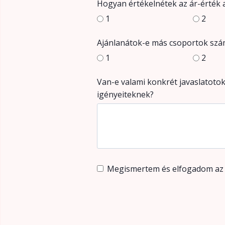
Hogyan értékelnétek az ár-érték a
1
2
Ajánlanátok-e más csoportok szám
1
2
Van-e valami konkrét javaslatotok
igényeiteknek?
Megismertem és elfogadom az a